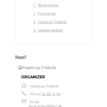
Begivenhed
Foreninger
Haastrup Friskole
Udviklingsrådet
Hvem?
ORGANIZER
Haastrup Friskole
Phone
62 68 14 94
Email
skole.leder@5662.dk