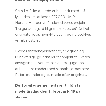
Kære Samarbejdspartnere
Som I måske allerede er bekendt med, så
lykkedes det at lande 927.000,- kr. fra
Nordea-Her-bor-vi- fonden til vores projekt
‘Fra grå skolegård til grønt mødested’. 😀 Det
er vi naturligvis henrykte over… og nu trækkes
vi i arbejdstøjet.
I, vores samarbejdspartnere, er vigtige og
uundværlige grundsøjler for projektet. I vores
ansøgning til Nordea har vi forpligtiget os til
at holde tre møder med samarbejdspartnere.
Et før, et under og et møde efter projektet.
Derfor vil vi gerne inviterer til første
møde tirsdag den 8. februar kl 19 på
skolen.