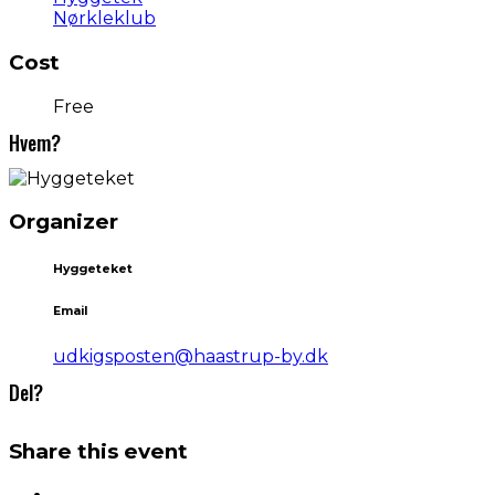
Nørkleklub
Cost
Free
Hvem?
Organizer
Hyggeteket
Email
udkigsposten@haastrup-by.dk
Del?
Share this event