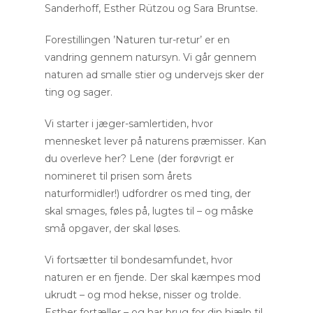
Sanderhoff, Esther Rützou og Sara Bruntse.
Forestillingen ’Naturen tur-retur’ er en
vandring gennem natursyn. Vi går gennem
naturen ad smalle stier og undervejs sker der
ting og sager.
Vi starter i jæger-samlertiden, hvor
mennesket lever på naturens præmisser. Kan
du overleve her? Lene (der forøvrigt er
nomineret til prisen som årets
naturformidler!) udfordrer os med ting, der
skal smages, føles på, lugtes til – og måske
små opgaver, der skal løses.
Vi fortsætter til bondesamfundet, hvor
naturen er en fjende. Der skal kæmpes mod
ukrudt – og mod hekse, nisser og trolde.
Esther fortæller – og har brug for din hjælp til