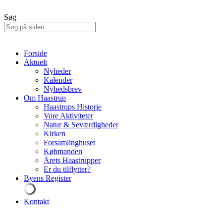
Søg
Forside
Aktuelt
Nyheder
Kalender
Nyhedsbrev
Om Haastrup
Haastrups Historie
Vore Aktiviteter
Natur & Seværdigheder
Kirken
Forsamlinghuset
Købmanden
Årets Haastrupper
Er du tilflytter?
Byens Register
Kontakt