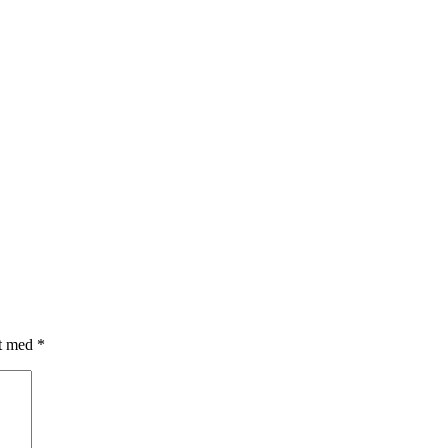
et med
*