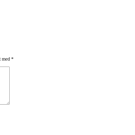
et med
*