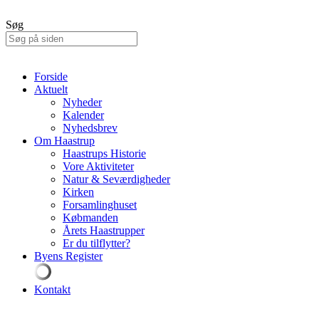
Søg
Forside
Aktuelt
Nyheder
Kalender
Nyhedsbrev
Om Haastrup
Haastrups Historie
Vore Aktiviteter
Natur & Seværdigheder
Kirken
Forsamlinghuset
Købmanden
Årets Haastrupper
Er du tilflytter?
Byens Register
Kontakt