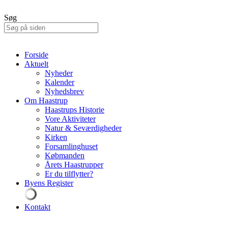
Søg
Forside
Aktuelt
Nyheder
Kalender
Nyhedsbrev
Om Haastrup
Haastrups Historie
Vore Aktiviteter
Natur & Seværdigheder
Kirken
Forsamlinghuset
Købmanden
Årets Haastrupper
Er du tilflytter?
Byens Register
Kontakt