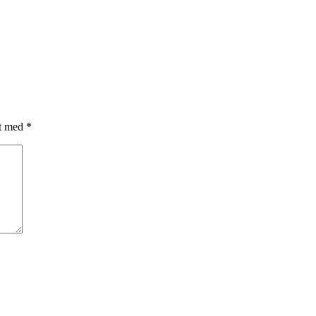
et med
*