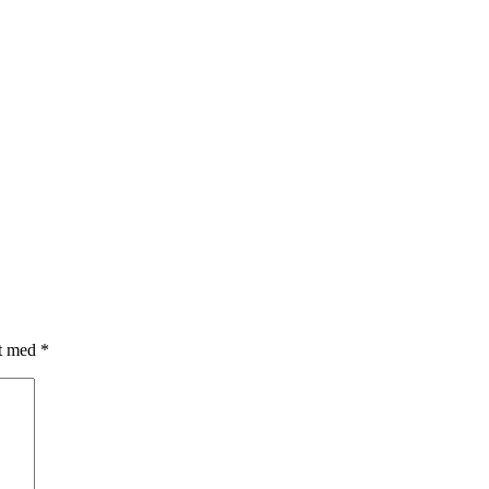
et med
*