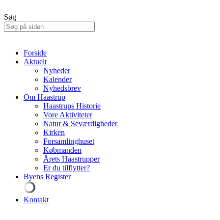
Søg
Forside
Aktuelt
Nyheder
Kalender
Nyhedsbrev
Om Haastrup
Haastrups Historie
Vore Aktiviteter
Natur & Seværdigheder
Kirken
Forsamlinghuset
Købmanden
Årets Haastrupper
Er du tilflytter?
Byens Register
Kontakt