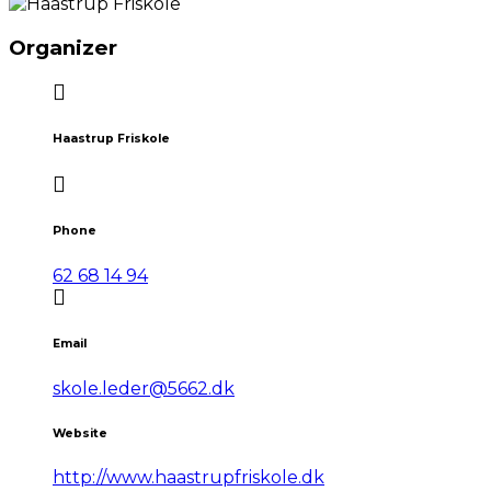
Organizer
Haastrup Friskole
Phone
62 68 14 94
Email
skole.leder@5662.dk
Website
http://www.haastrupfriskole.dk