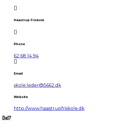
Haastrup Friskole
Phone
62 68 14 94
Email
skole.leder@5662.dk
Website
http://www.haastrupfriskole.dk
Del?