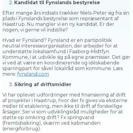
Kandidat til Fynslands bestyrelse
Efter mange års indsats trækker Niels-Peter sig fra sin
plads i Fynslands bestyrelse som repræsentant af
Haastrup. Nu mangler vi en ny kandidat. Er der
nogen, vi gerne vil indstille?
Hvad er Fynsland? Fynsland er en partipolitisk
neutral interesseorganisation, der arbejder for at
understøtte lokalsamfund i Faaborg-Midtfyn
Kommune, i at udvikle sig på egne præmisser. Det gør
vi ved at være en koordinerende og idéskabende
sparringpart for såvel lokalråd som kommune. Læs
mere:
fynsland.com
Sikring af driftsmidler
Vi har oplevet udfordringer med finansiering af drift
af projekter i Haastrup, hvor der fx gives via eksterne
midler til etablering, men ikke til drift af forskellige
årsager. Ser vi som udviklingsråd muligheder for at
støtte op omkring drift? Fx springvand
(fremtidssikring), skærm ved købmanden
(energiforbrug).