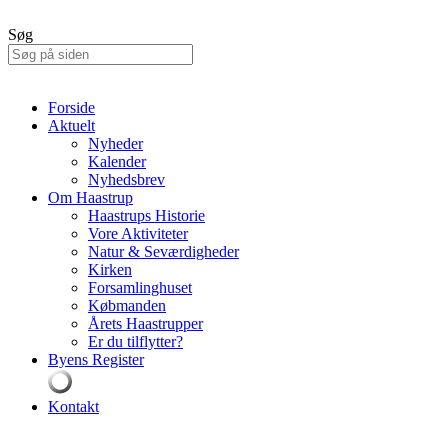
Søg
Forside
Aktuelt
Nyheder
Kalender
Nyhedsbrev
Om Haastrup
Haastrups Historie
Vore Aktiviteter
Natur & Seværdigheder
Kirken
Forsamlinghuset
Købmanden
Årets Haastrupper
Er du tilflytter?
Byens Register
Kontakt