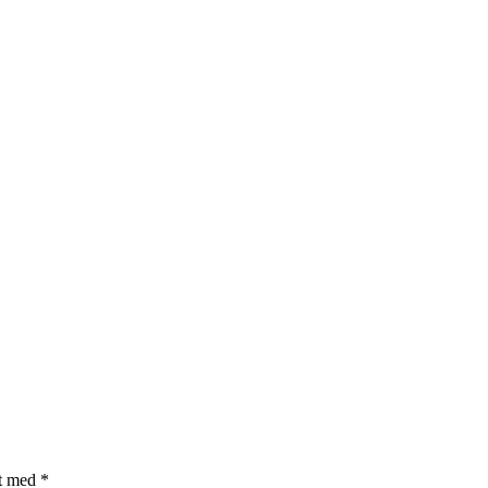
et med
*