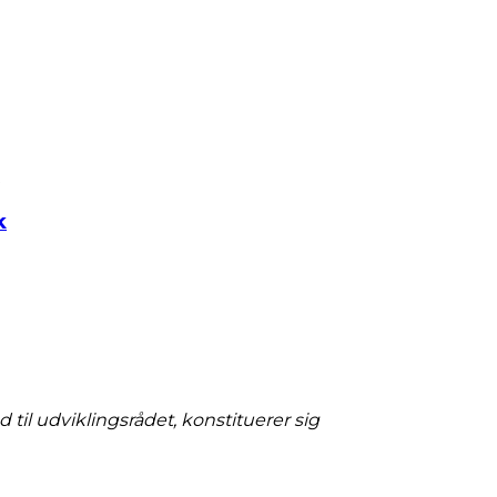
t
k
 til udviklingsrådet, konstituerer sig