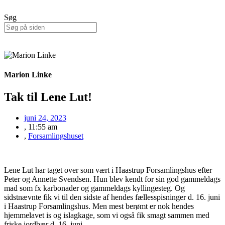
Søg
Marion Linke
Tak til Lene Lut!
juni 24, 2023
,
11:55 am
,
Forsamlingshuset
Lene Lut har taget over som vært i Haastrup Forsamlingshus efter
Peter og Annette Svendsen. Hun blev kendt for sin god gammeldags
mad som fx karbonader og gammeldags kyllingesteg. Og
sidstnævnte fik vi til den sidste af hendes fællesspisninger d. 16. juni
i Haastrup Forsamlingshus. Men mest berømt er nok hendes
hjemmelavet is og islagkage, som vi også fik smagt sammen med
friske jordbær d. 16. juni.