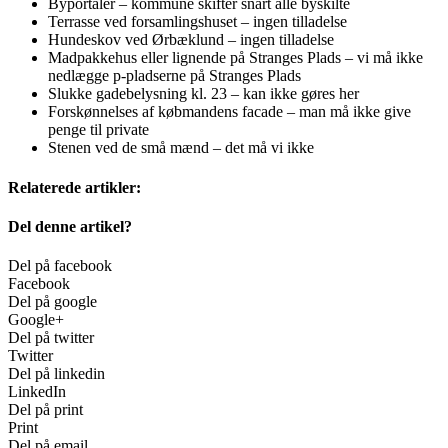
Byportaler – kommune skifter snart alle byskilte
Terrasse ved forsamlingshuset – ingen tilladelse
Hundeskov ved Ørbæklund – ingen tilladelse
Madpakkehus eller lignende på Stranges Plads – vi må ikke
nedlægge p-pladserne på Stranges Plads
Slukke gadebelysning kl. 23 – kan ikke gøres her
Forskønnelses af købmandens facade – man må ikke give
penge til private
Stenen ved de små mænd – det må vi ikke
Relaterede artikler:
Del denne artikel?
Del på facebook
Facebook
Del på google
Google+
Del på twitter
Twitter
Del på linkedin
LinkedIn
Del på print
Print
Del på email