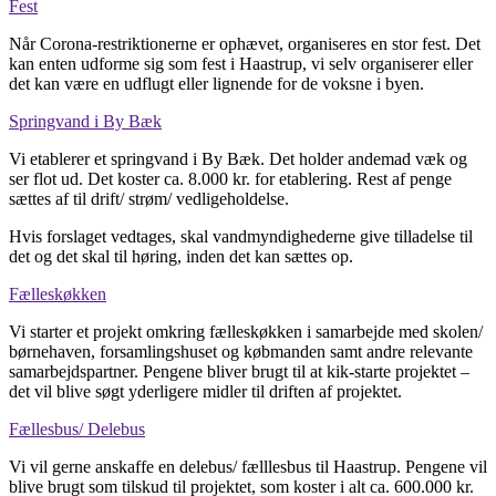
Fest
Når Corona-restriktionerne er ophævet, organiseres en stor fest. Det
kan enten udforme sig som fest i Haastrup, vi selv organiserer eller
det kan være en udflugt eller lignende for de voksne i byen.
Springvand i By Bæk
Vi etablerer et springvand i By Bæk. Det holder andemad væk og
ser flot ud. Det koster ca. 8.000 kr. for etablering. Rest af penge
sættes af til drift/ strøm/ vedligeholdelse.
Hvis forslaget vedtages, skal vandmyndighederne give tilladelse til
det og det skal til høring, inden det kan sættes op.
Fælleskøkken
Vi starter et projekt omkring fælleskøkken i samarbejde med skolen/
børnehaven, forsamlingshuset og købmanden samt andre relevante
samarbejdspartner. Pengene bliver brugt til at kik-starte projektet –
det vil blive søgt yderligere midler til driften af projektet.
Fællesbus/ Delebus
Vi vil gerne anskaffe en delebus/ fælllesbus til Haastrup. Pengene vil
blive brugt som tilskud til projektet, som koster i alt ca. 600.000 kr.