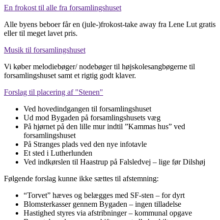
En frokost til alle fra forsamlingshuset
Alle byens beboer får en (jule-)frokost-take away fra Lene Lut gratis
eller til meget lavet pris.
Musik til forsamlingshuset
Vi køber melodiebøger/ nodebøger til højskolesangbøgerne til
forsamlingshuset samt et rigtig godt klaver.
Forslag til placering af "Stenen"
Ved hovedindgangen til forsamlingshuset
Ud mod Bygaden på forsamlingshusets væg
På hjørnet på den lille mur indtil ”Kammas hus” ved
forsamlingshuset
På Stranges plads ved den nye infotavle
Et sted i Lutherlunden
Ved indkørslen til Haastrup på Falsledvej – lige før Dilshøj
Følgende forslag kunne ikke sættes til afstemning:
“Torvet” hæves og belægges med SF-sten – for dyrt
Blomsterkasser gennem Bygaden – ingen tilladelse
Hastighed styres via afstribninger – kommunal opgave