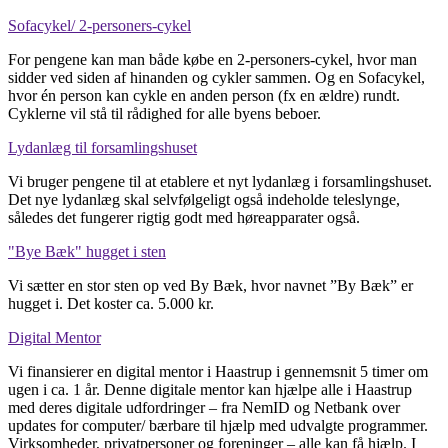
Sofacykel/ 2-personers-cykel
For pengene kan man både købe en 2-personers-cykel, hvor man
sidder ved siden af hinanden og cykler sammen. Og en Sofacykel,
hvor én person kan cykle en anden person (fx en ældre) rundt.
Cyklerne vil stå til rådighed for alle byens beboer.
Lydanlæg til forsamlingshuset
Vi bruger pengene til at etablere et nyt lydanlæg i forsamlingshuset.
Det nye lydanlæg skal selvfølgeligt også indeholde teleslynge,
således det fungerer rigtig godt med høreapparater også.
"Bye Bæk" hugget i sten
Vi sætter en stor sten op ved By Bæk, hvor navnet ”By Bæk” er
hugget i. Det koster ca. 5.000 kr.
Digital Mentor
Vi finansierer en digital mentor i Haastrup i gennemsnit 5 timer om
ugen i ca. 1 år. Denne digitale mentor kan hjælpe alle i Haastrup
med deres digitale udfordringer – fra NemID og Netbank over
updates for computer/ bærbare til hjælp med udvalgte programmer.
Virksomheder, privatpersoner og foreninger – alle kan få hjælp. I