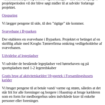
projektperioden vil der blive søgt midler til at udvide/ forlænge
projektet.
Opsparing
Vi lægger pengene til side, til den ”rigtige” ide kommer.
Svævebane i Byparken
Der etableres en svævebane i Byparken. Projektet er betinget af en
skriftlig aftale med Kroghs Tømrerfirma omkring vedligeholdelse af
svævebanen.
Udvidelse af legepladser
Vi udvider de bestående legepladser ved børnehaven og på
sportspladsen med 1-2 legeredskaber
Gratis brug af aktivitetskælder/ Hyggetek i Forsamlingshusets
kælder
Vi bruger pengene til at betale vand/ varme og strøm, således at det
står frit for alle foreninger og borgere i Haastrup at bruge kælderen
som en form for medborgerhus uden indviklede krav til enkelte
personer eller foreninger.