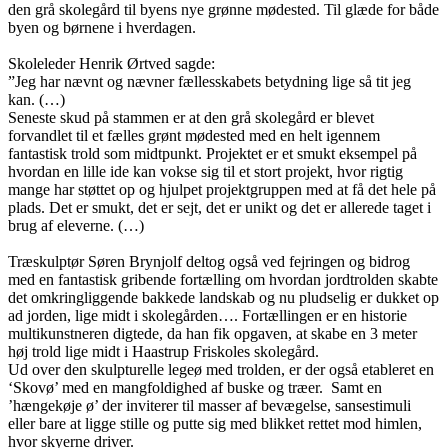
den grå skolegård til byens nye grønne mødested. Til glæde for både
byen og børnene i hverdagen.
Skoleleder Henrik Ørtved sagde:
”Jeg har nævnt og nævner fællesskabets betydning lige så tit jeg
kan. (…)
Seneste skud på stammen er at den grå skolegård er blevet
forvandlet til et fælles grønt mødested med en helt igennem
fantastisk trold som midtpunkt. Projektet er et smukt eksempel på
hvordan en lille ide kan vokse sig til et stort projekt, hvor rigtig
mange har støttet op og hjulpet projektgruppen med at få det hele på
plads. Det er smukt, det er sejt, det er unikt og det er allerede taget i
brug af eleverne. (…)
Træskulptør Søren Brynjolf deltog også ved fejringen og bidrog
med en fantastisk gribende fortælling om hvordan jordtrolden skabte
det omkringliggende bakkede landskab og nu pludselig er dukket op
ad jorden, lige midt i skolegården…. Fortællingen er en historie
multikunstneren digtede, da han fik opgaven, at skabe en 3 meter
høj trold lige midt i Haastrup Friskoles skolegård.
Ud over den skulpturelle legeø med trolden, er der også etableret en
‘Skovø’ med en mangfoldighed af buske og træer. Samt en
’hængekøje ø’ der inviterer til masser af bevægelse, sansestimuli
eller bare at ligge stille og putte sig med blikket rettet mod himlen,
hvor skyerne driver.