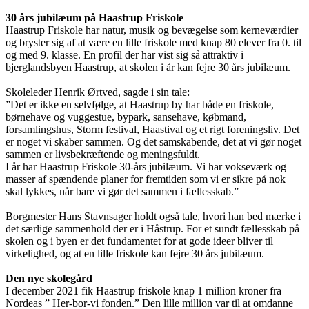
30 års jubilæum på Haastrup Friskole
Haastrup Friskole har natur, musik og bevægelse som kerneværdier
og bryster sig af at være en lille friskole med knap 80 elever fra 0. til
og med 9. klasse. En profil der har vist sig så attraktiv i
bjerglandsbyen Haastrup, at skolen i år kan fejre 30 års jubilæum.
Skoleleder Henrik Ørtved, sagde i sin tale:
”Det er ikke en selvfølge, at Haastrup by har både en friskole,
børnehave og vuggestue, bypark, sansehave, købmand,
forsamlingshus, Storm festival, Haastival og et rigt foreningsliv. Det
er noget vi skaber sammen. Og det samskabende, det at vi gør noget
sammen er livsbekræftende og meningsfuldt.
I år har Haastrup Friskole 30-års jubilæum. Vi har vokseværk og
masser af spændende planer for fremtiden som vi er sikre på nok
skal lykkes, når bare vi gør det sammen i fællesskab.”
Borgmester Hans Stavnsager holdt også tale, hvori han bed mærke i
det særlige sammenhold der er i Håstrup. For et sundt fællesskab på
skolen og i byen er det fundamentet for at gode ideer bliver til
virkelighed, og at en lille friskole kan fejre 30 års jubilæum.
Den nye skolegård
I december 2021 fik Haastrup friskole knap 1 million kroner fra
Nordeas ” Her-bor-vi fonden.” Den lille million var til at omdanne