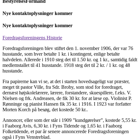
BestyrelsesFormand
Nye kontaktoplysninger kommer
Nye kontaktoplysninger kommer
Foredragsforeningens Historie
Foredragsforeningen blev stiftet den 1. november 1906, der var 76
husstande, som hver betalte 1 kr. i kontingent, enlige betalte
halvdelen. Allerede i 1910 steg det til 1.50 kr. og 1 kr., samtidig faldt
medlemstallet til 41 husstande. 1918 steg det til 2 kr. / 1 kr. og 48
husstande.
Fra papirerne kan vi se, at det i starten hovedsageligt var præster,
meget tit pastor Ville, fra Sdr. Broby, som stod for foredraget,
dernæst højskolelærere, lærere, forstandere, skuespillere, f.eks. V.
Nielsen og frk. Andreasen, de fik 30 kr. for at læse op. Violinist P.
Rønninge og pianist Hansen fik 35 kr. i 1916. I 1923 var forfatter
Morten Korch på besøg, det kostede 50 kr..
Annoncer, eller som der står i 1909 ”kundgørelser”, kostede 5,55 kr.
i Faaborg Avis, 6,30 kr. i Fyns Tidende og 1,65 kr. i Faaborg
Folketidende, et par år senere annoncerede Foredragsforeningen
også i Fyns Venstreblad.