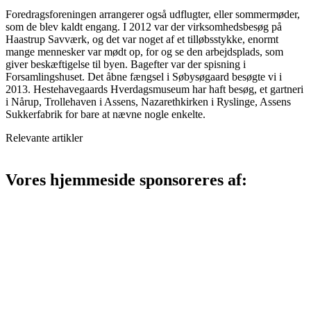
Foredragsforeningen arrangerer også udflugter, eller sommermøder,
som de blev kaldt engang. I 2012 var der virksomhedsbesøg på
Haastrup Savværk, og det var noget af et tilløbsstykke, enormt
mange mennesker var mødt op, for og se den arbejdsplads, som
giver beskæftigelse til byen. Bagefter var der spisning i
Forsamlingshuset. Det åbne fængsel i Søbysøgaard besøgte vi i
2013. Hestehavegaards Hverdagsmuseum har haft besøg, et gartneri
i Nårup, Trollehaven i Assens, Nazarethkirken i Ryslinge, Assens
Sukkerfabrik for bare at nævne nogle enkelte.
Relevante artikler
Vores hjemmeside sponsoreres af:
Admin Panel
© H-Tek.dk - Jesper H. L. Andreassen