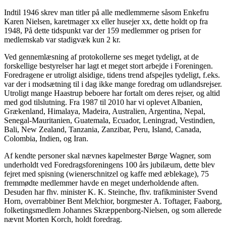
Indtil 1946 skrev man titler på alle medlemmerne såsom Enkefru
Karen Nielsen, karetmager xx eller husejer xx, dette holdt op fra
1948, På dette tidspunkt var der 159 medlemmer og prisen for
medlemskab var stadigvæk kun 2 kr.
Ved gennemlæsning af protokollerne ses meget tydeligt, at de
forskellige bestyrelser har lagt et meget stort arbejde i Foreningen.
Foredragene er utroligt alsidige, tidens trend afspejles tydeligt, f.eks.
var der i modsætning til i dag ikke mange foredrag om udlandsrejser.
Utroligt mange Haastrup beboere har fortalt om deres rejser, og altid
med god tilslutning. Fra 1987 til 2010 har vi oplevet Albanien,
Grækenland, Himalaya, Madeira, Australien, Argentina, Nepal,
Senegal-Mauritanien, Guatemala, Ecuador, Leningrad, Vestindien,
Bali, New Zealand, Tanzania, Zanzibar, Peru, Island, Canada,
Colombia, Indien, og Iran.
Af kendte personer skal nævnes kapelmester Børge Wagner, som
underholdt ved Foredragsforeningens 100 års jubilæum, dette blev
fejret med spisning (wienerschnitzel og kaffe med æblekage), 75
fremmødte medlemmer havde en meget underholdende aften.
Desuden har fhv. minister K. K. Steinche, fhv. trafikminister Svend
Horn, overrabbiner Bent Melchior, borgmester A. Toftager, Faaborg,
folketingsmedlem Johannes Skræppenborg-Nielsen, og som allerede
nævnt Morten Korch, holdt foredrag.