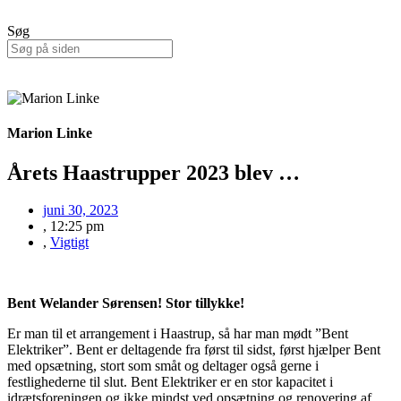
Søg
Marion Linke
Årets Haastrupper 2023 blev …
juni 30, 2023
,
12:25 pm
,
Vigtigt
Bent Welander Sørensen! Stor tillykke!
Er man til et arrangement i Haastrup, så har man mødt ”Bent
Elektriker”. Bent er deltagende fra først til sidst, først hjælper Bent
med opsætning, stort som småt og deltager også gerne i
festlighederne til slut. Bent Elektriker er en stor kapacitet i
idrætsforeningen og ikke mindst ved opsætning og renovering af