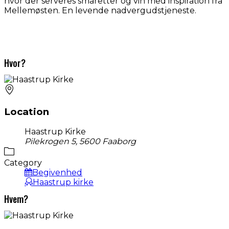
hvor der serveres småretter og vin med inspiration fra
Mellemøsten. En levende nadvergudstjeneste.
Hvor?
Location
Haastrup Kirke
Pilekrogen 5, 5600 Faaborg
Category
Begivenhed
Haastrup kirke
Hvem?