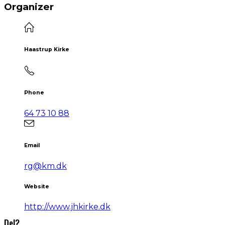
Organizer
Haastrup Kirke
Phone
64 73 10 88
Email
rg@km.dk
Website
http://www.jhkirke.dk
Del?